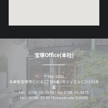
宝塚Office(本社)
〒665-0061
兵庫県宝塚市仁川北3丁目6番3号ジュエル仁川102号
室
tel 0798-55-7579 / fax 0798-55-6875
tel 0798-77-5078(bookcafe DOOR)