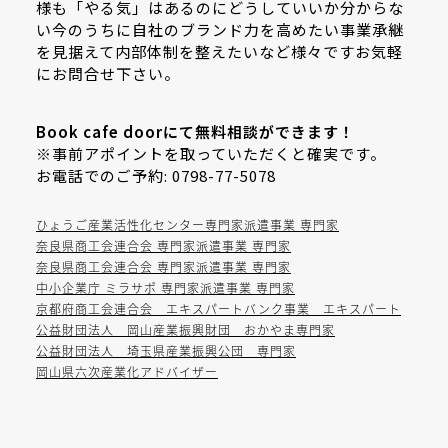
様も「やる気」はあるのにどうしていいか分からな
い今のうちに自社のブランド力を高めたい事業承継
を見据えて内部体制を整えたいなど様々ですお気軽
にお問合せ下さい。
Book cafe doorにて無料相談ができます！
※事前アポイントを取っていただくと確実です。
お電話でのご予約: 0798-77-5078
ひょうご産業活性化センター専門家派遣事業 専門家
奈良県商工会連合会 専門家派遣事業 専門家
奈良県商工会連合会 専門家派遣事業 専門家
中小企業庁 ミラサポ 専門家派遣事業 専門家
京都府商工会連合会 エキスパートバンク事業 エキスパート
公益財団法人 岡山産業振興財団 おかやま専門家
公益財団法人 埼玉県産業振興公団 専門家
岡山県六次産業化アドバイザー