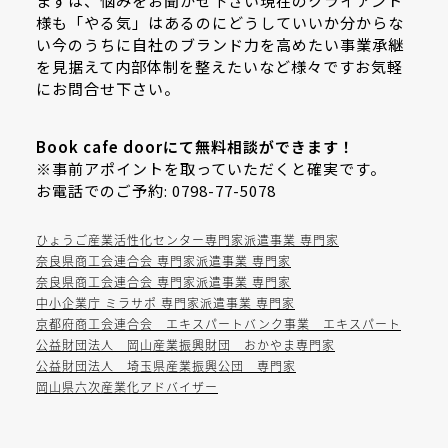
まずは、悩みをお聞かせ下さい現在のクライアント
様も「やる気」はあるのにどうしていいか分からな
い今のうちに自社のブランド力を高めたい事業承継
を見据えて内部体制を整えたいなど様々ですお気軽
にお問合せ下さい。
Book cafe doorにて無料相談ができます！
※事前アポイントを取っていただくと確実です。
お電話でのご予約: 0798-77-5078
ひょうご産業活性化センター専門家派遣事業 専門家
奈良県商工会連合会 専門家派遣事業 専門家
奈良県商工会連合会 専門家派遣事業 専門家
中小企業庁 ミラサポ 専門家派遣事業 専門家
京都府商工会連合会 エキスパートバンク事業 エキスパート
公益財団法人 岡山産業振興財団 おかやま専門家
公益財団法人 埼玉県産業振興公団 専門家
岡山県六次産業化アドバイザー