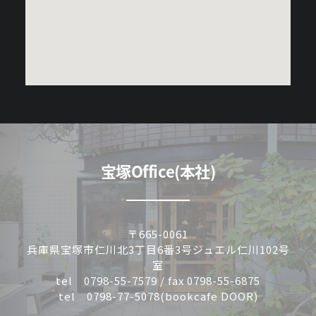
宝塚Office(本社)
〒665-0061
兵庫県宝塚市仁川北3丁目6番3号ジュエル仁川102号
室
tel 0798-55-7579 / fax 0798-55-6875
tel 0798-77-5078(bookcafe DOOR)