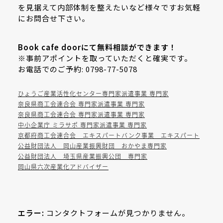
を見据えて内部体制を整えたいなど様々ですお気軽
にお問合せ下さい。
Book cafe doorにて無料相談ができます！
※事前アポイントを取っていただくと確実です。
お電話でのご予約: 0798-77-5078
ひょうご産業活性化センター専門家派遣事業 専門家
奈良県商工会連合会 専門家派遣事業 専門家
奈良県商工会連合会 専門家派遣事業 専門家
中小企業庁 ミラサポ 専門家派遣事業 専門家
京都府商工会連合会 エキスパートバンク事業 エキスパート
公益財団法人 岡山産業振興財団 おかやま専門家
公益財団法人 埼玉県産業振興公団 専門家
岡山県六次産業化アドバイザー
エラー:
コンタクトフォームが見つかりません。