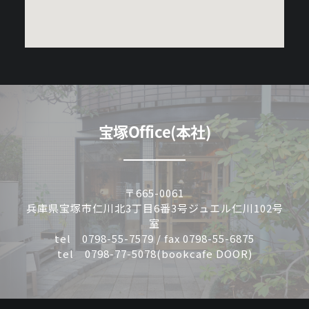
宝塚Office(本社)
〒665-0061
兵庫県宝塚市仁川北3丁目6番3号ジュエル仁川102号
室
tel 0798-55-7579 / fax 0798-55-6875
tel 0798-77-5078(bookcafe DOOR)