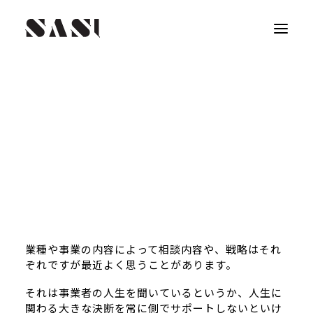
SASI DESIGNとして米やパン、そうめんや醤油な
どの食品から、林業、工務店、工業機械、バッグや
インテリア製品など毎日様々な事業者と、経営の側
面やデザインの打ち合わせをしています。
先日は１週間で40本という過酷な打ち合わせもあり
ましたが、普段は平均１日3本くらいの打ち合わせ
が続いています。
業種や事業の内容によって相談内容や、戦略はそれ
ぞれですが最近よく思うことがあります。
それは事業者の人生を聞いているというか、人生に
関わる大きな決断を常に側でサポートしないといけ