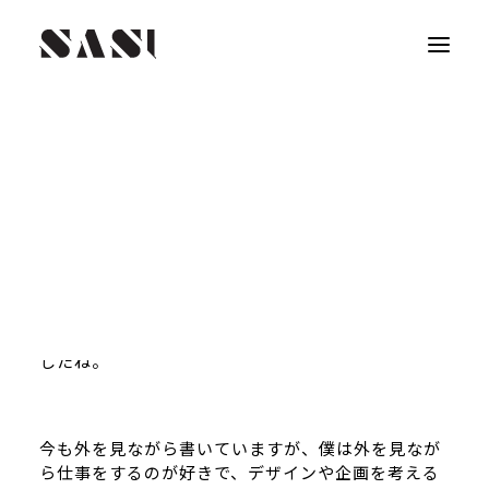
昨日あたりから少し涼しくなってきて、お盆過ぎる
と一気に秋に向かうのかとなんとなくしみじみして
います。
また暑くなるのだろうけど、今は少しだけ秋の気
配。
今年は大雨や酷暑など本当に不思議で、酷な天気で
したね。
今も外を見ながら書いていますが、僕は外を見なが
ら仕事をするのが好きで、デザインや企画を考える