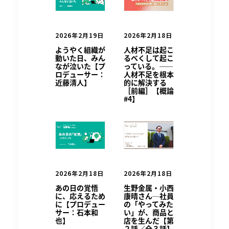
2026年2月19日
2026年2月18日
ようやく組織が
人材不足は起こ
動いた日、みん
るべくして起こ
なが泣いた【プ
っている。——
ロデューサー：
人材不足を根本
近藤清人】
的に解決する
［前編］【概論
#4】
2026年2月18日
2026年2月18日
あの日の覚悟
生野金属・小西
に、応えるため
康晴さん─社員
に【プロデュー
の「やってみた
サー：石本和
い」が、商品と
也】
店を生んだ【第
２話／全３話】