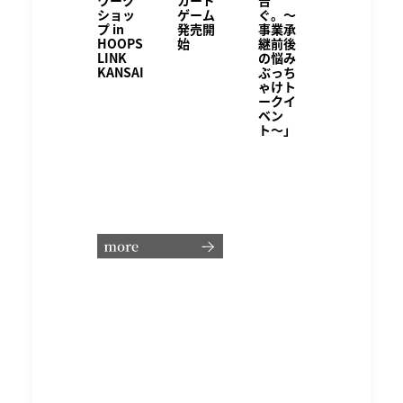
ワーク
カード
ぐ。〜
ショッ
ゲーム
事業承
プ in
発売開
継前後
HOOPS
始
の悩み
LINK
ぶっち
KANSAI
ゃけト
ークイ
ベン
ト〜」