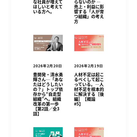
な社員が増えて
らないのか ―
ほしいと考えて
売上・利益に影
いる方へ。
響する「人が育
つ組織」の考え
方
2026年2月20日
2026年2月19日
豊開発・清水勇
人材不足は起こ
輝さん─「あな
るべくして起こ
たはどうしたい
っている。—人
の？」トップ依
材不足を根本的
存から“自走型
に解決する［後
組織”へ。組織
編］【概論
改革の第一歩
#5】
【第2話／全3
話】