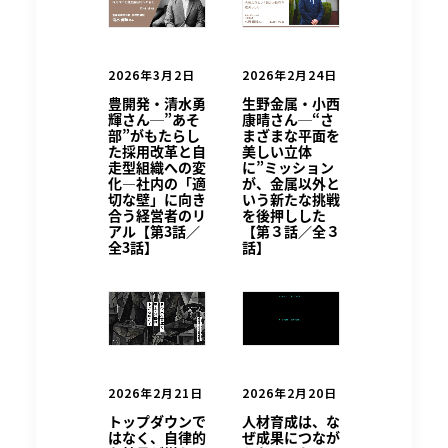
2026年3月2日
2026年2月24日
豊開発・清水勇
生野金属・小西
輝さん─”あそ
康晴さん─“さ
部”がもたらし
まざまな平面を
た採用改革と自
美しい立体
走型組織への変
に”ミッション
化―社内の「適
が、金属以外と
切な壁」に向き
いう新たな挑戦
合う経営者のリ
を後押しした
アル【第3話／
【第３話／全３
全3話】
話】
2026年2月21日
2026年2月20日
トップダウンで
人材育成は、な
はなく、自律的
ぜ成果につなが