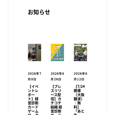
お知らせ
2026年6
2026年7
2026年6
月12日
月8日
月26日
【7/24
【イベ
【プレ
開催
ントレ
スリリ
（大阪
ポー
ース配
難波）
ト】経
信】カ
｜無
営診断
チコチ
料】
カード
組織 経
「あと
ゲーム
営診断
告