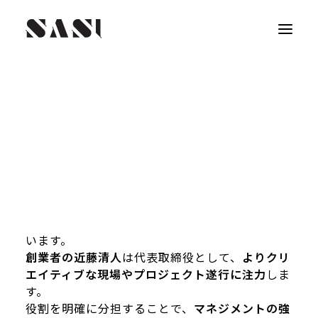
[株式会社SASI 新体制のご報告]
株式会社SASIは、組織の発展的成長と顧客価値
向上のため、新体制へ移行
します。
これまで
経営戦略・人事を指揮してきた石本和也
が代表取締役社長に就任
し、組織運営の全権を担
います。
創業者の近藤清人
は代表取締役として、
よりクリ
エイティブな現場やプロジェクト遂行に注力
しま
す。
役割を明確に分担することで、
マネジメントの強