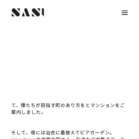
昨日は宝塚のinno town中に現在建築中の
karakusa(からくさ)という賃貸マンションの見学会
と浴衣deビアガーデンというイベントをしました。
見学会では、工事中ではあるものの、部屋の中身と
使われている素材、庭のイメージなどの展示をし
て、僕たちが目指す町のあり方をとマンションをご
案内しました。
そして、夜には浴衣に着替えてビアガーデン。