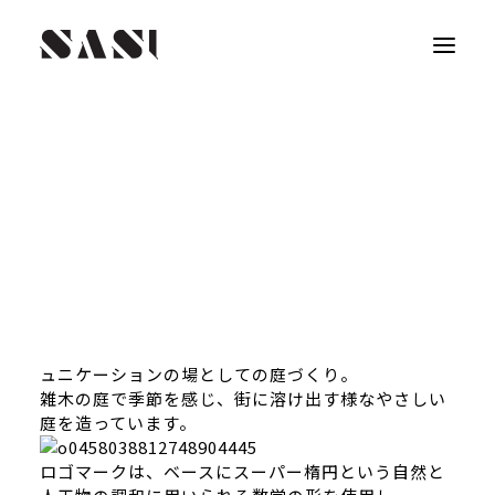
こんにちは。急に寒くなりましたが、いかがお過ご
しですか？近藤です。
SASI DESIGNでは、かねてから進めていた兵庫県
丹波市の作庭師 山本造園様のブランディングデザ
インとプロデュースをさせていただいいます。
ただ単に鑑賞する、車を停めるだけの閉じられた庭
ではなく、
親と子、街と家、「人と人」がつながり合えるコミ
ュニケーションの場としての庭づくり。
雑木の庭で季節を感じ、街に溶け出す様なやさしい
庭を造っています。
ロゴマークは、ベースにスーパー楕円という自然と