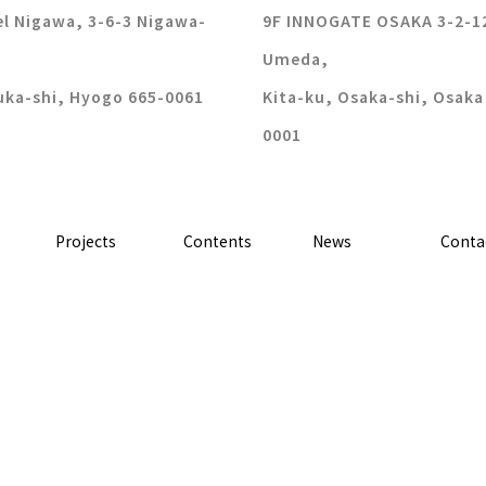
l Nigawa, 3-6-3 Nigawa-
9F INNOGATE OSAKA 3-2-1
Umeda,
uka-shi, Hyogo 665-0061
Kita-ku, Osaka-shi, Osaka
0001
Projects
Contents
News
Conta