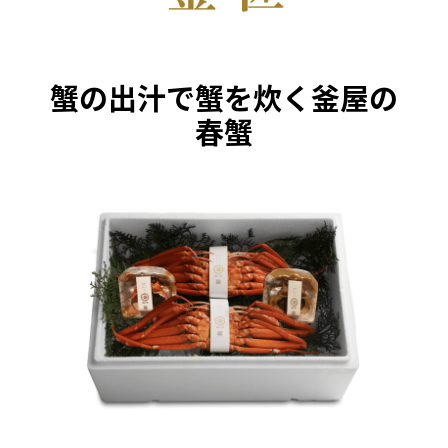
蟹の出汁で蟹を炊く釜屋の
春蟹