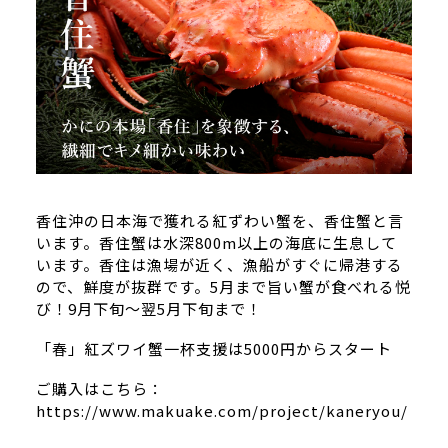
香住沖の日本海で獲れる紅ずわい蟹を、香住蟹と言
います。香住蟹は水深800m以上の海底に生息して
います。香住は漁場が近く、漁船がすぐに帰港する
ので、鮮度が抜群です。5月まで旨い蟹が食べれる悦
び！9月下旬～翌5月下旬まで！
「春」紅ズワイ蟹一杯支援は5000円からスタート
ご購入はこちら：
https://www.makuake.com/project/kaneryou/