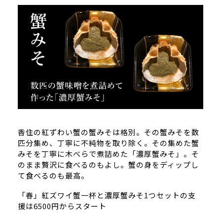
香住の紅ずわい蟹の蟹みそは格別。その蟹みそを数
匹分集め、丁寧に不純物を取り除く。その集めた蟹
みそを丁寧に木べらで煮詰めた「濃厚蟹みそ」。そ
のまま贅沢に食べるのもよし。蟹の身をディップし
て食べるのも最高。
「春」紅ズワイ蟹一杯と濃厚蟹みそ1つセットの支
援は6500円からスタート