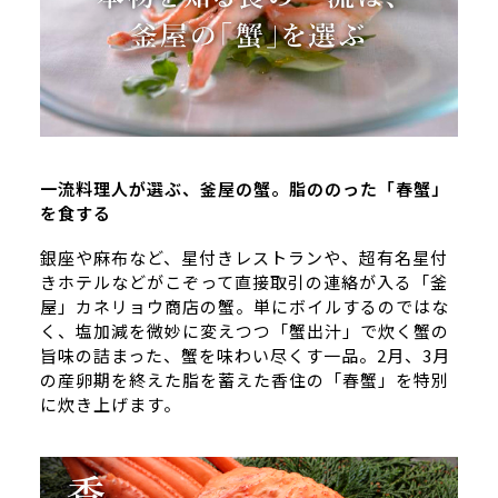
一流料理人が選ぶ、釜屋の蟹。脂ののった「春蟹」
を食する
銀座や麻布など、星付きレストランや、超有名星付
きホテルなどがこぞって直接取引の連絡が入る「釜
屋」カネリョウ商店の蟹。単にボイルするのではな
く、塩加減を微妙に変えつつ「蟹出汁」で炊く蟹の
旨味の詰まった、蟹を味わい尽くす一品。2月、3月
の産卵期を終えた脂を蓄えた香住の「春蟹」を特別
に炊き上げます。