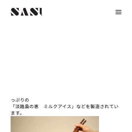
明石海峡大橋を渡って、淡路島にある
井上商店様
と
打合せ。
私たちのクライアントさんである井上商店様は、
明治40年より麺の製造を始め、
今では
淡路島近海の鳴門海峡で採れたわかめを直接麺に練
り込んだ
「わかめ麺」から淡路島の牛乳を使用したミルクた
っぷりの
「淡路島の恵 ミルクアイス」などを製造されてい
ます。