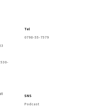
Tel
0798-55-7579
23
 530-
ct
SNS
Podcast