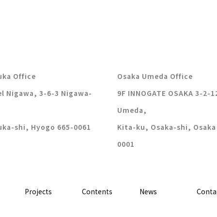
ka Office
Osaka Umeda Office
l Nigawa, 3-6-3 Nigawa-
9F INNOGATE OSAKA 3-2-1
Umeda,
uka-shi, Hyogo 665-0061
Kita-ku, Osaka-shi, Osaka
0001
Projects
Contents
News
Conta